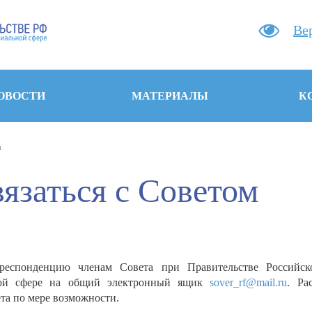
Ве
ОВОСТИ
МАТЕРИАЛЫ
К
а
вязаться с Советом
респонденцию членам Совета при Правительстве Российс
ьной сфере на общий электронный ящик
sover_rf@mail.ru
. Ра
та по мере возможности.