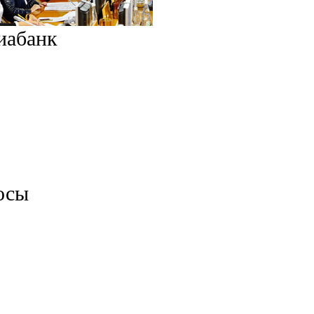
иабанк
осы