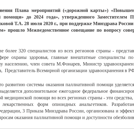
лнения Плана мероприятий («дорожной карты») «Повышени
 помощи» до 2024 года», утвержденного Заместителем П
ковой Т.А. 28 июля 2020 г., при поддержке Минздрава Росси
» прошло Межведомственное совещание по вопросу совер
е более 320 специалистов из всех регионов страны - предста
фере охраны здоровья, главные внештатные специалисты п
у населению, член совета М.Фонарев, Министр здравоохране
а, Представитель Всемирной организации здравоохранения в Р
о развитию системы оказания паллиативной помощи уделяется
выделяется дополнительное ежегодное федеральное финансиров
й медицинской помощи во всех регионах страны - эти средства, 
 лекарственных форм опиоидных анальгетиков. Разработ
едерации, 3 Приказа Минздрава России, организована и эффек
просам оказания паллиативной помощи и доступности обезболив