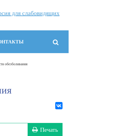
рсия для слабовидящих
ОНТАКТЫ
сти обезболивания
ния
Печать