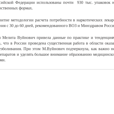
ссийской Федерации использованы почти 930 тыс. упаковок н
рственных формах.
витие методологии расчета потребности в наркотических лека
ния с 30 до 60 дней, рекомендованного ВОЗ и Минздравом Росси
и Мелита Вуйнович привела данные по практике и тенденция
в, что в России проведена существенная работа в области ока
езболивания. При этом М.Вуйнович подчеркнула, как важно н
репаратов и уделять большое внимание образованию медицинск
ми.