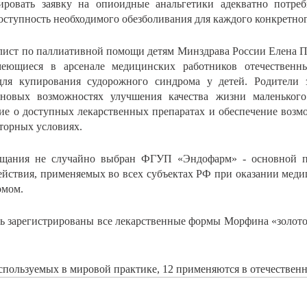
ировать заявку на опиоидные анальгетики адекватно потреб
оступность необходимого обезболивания для каждого конкретно
ист по паллиативной помощи детям Минздрава России Елена По
меющиеся в арсенале медицинских работников отечественн
для купирования судорожного синдрома у детей. Родители
 новых возможностях улучшения качества жизни маленького
е о доступных лекарственных препаратах и обеспечение возм
аторных условиях.
ещания не случайно выбран ФГУП «Эндофарм» - основной пр
действия, применяемых во всех субъектах РФ при оказании мед
омом.
ь зарегистрированы все лекарственные формы Морфина «золото
спользуемых в мировой практике, 12 применяются в отечественн