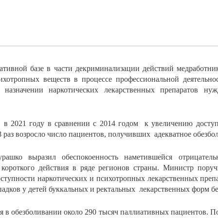
ативной базе в части декриминализации действий медработни
ихотропных веществ в процессе профессиональной деятельно
 назначении наркотических лекарственных препаратов ну
в 2021 году в сравнении с 2014 годом к увеличению доступ
 8 раз возросло число пациентов, получивших адекватное обезбо
рашко выразил обеспокоенность наметившейся отрицатель
 короткого действия в ряде регионов страны. Министр пору
оступности наркотических и психотропных лекарственных преп
адков у детей буккальных и ректальных лекарственных форм б
я в обезболивании около 290 тысяч паллиативных пациентов