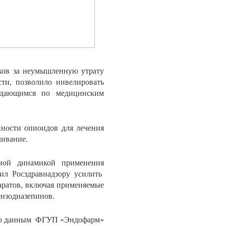
ков за неумышленную утрату
сти, позволило нивелировать
ждающимся по медицинским
ности опиоидов для лечения
ливание.
ной динамикой применения
чил Росздравнадзору усилить
аратов, включая применяемые
ензодиазепинов.
. По данным ФГУП «Эндофарм»