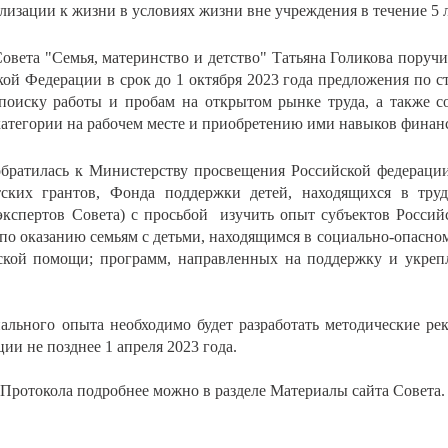
лизации к жизни в условиях жизни вне учреждения в течение 5 л
овета "Семья, материнство и детство" Татьяна Голикова поручи
ой Федерации в срок до 1 октября 2023 года предложения по 
поиску работы и пробам на открытом рынке труда, а также с
атегории на рабочем месте и приобретению ими навыков финан
обратилась к Министерству просвещения Российской федераци
тских грантов, Фонда поддержки детей, находящихся в тру
экспертов Совета) с просьбой изучить опыт субъектов Россий
о оказанию семьям с детьми, находящимся в социально-опасно
кой помощи; программ, направленных на поддержку и укрепл
ального опыта необходимо будет разработать методические ре
ии не позднее 1 апреля 2023 года.
Протокола подробнее можно в разделе Материалы сайта Совета.