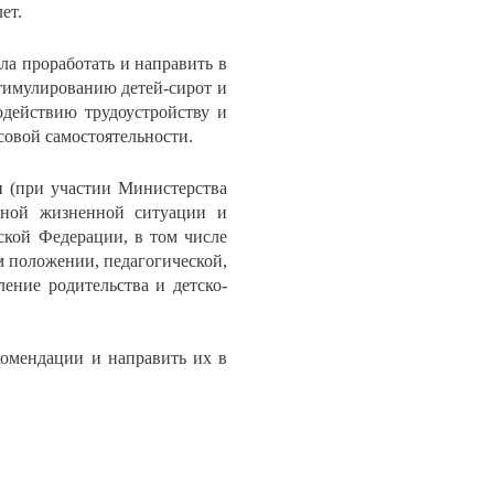
ет.
ла проработать и направить в
стимулированию детей-сирот и
одействию трудоустройству и
совой самостоятельности.
и (при участии Министерства
дной жизненной ситуации и
ской Федерации, в том числе
м положении, педагогической,
ение родительства и детско-
комендации и направить их в