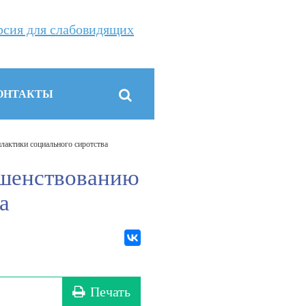
рсия для слабовидящих
ОНТАКТЫ
лактики социального сиротства
ршенствованию
а
Печать