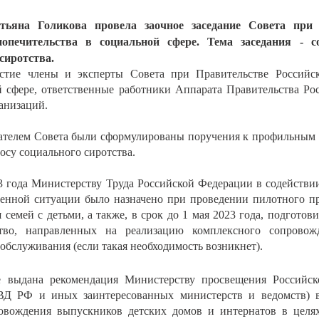
тьяна Голикова провела заочное заседание
Совета при 
опечительства в социальной сфере.
Тема заседания - с
сиротства.
стие члены и эксперты Совета при Правительстве Российс
й сфере, ответственные работники Аппарата Правительства Ро
анизаций.
дателем Совета были сформулированы поручения к профильным 
су социального сиротства.
23 года Министерству Труда Российской Федерации в содейств
енной ситуации было назначено при проведении пилотного пр
семей с детьми, а также, в срок до 1 мая 2023 года, подгото
ство, направленных на реализацию комплексного сопрово
обслуживания (если такая необходимость возникнет).
е выдана рекомендация Министерству просвещения Российск
ВД РФ и иных заинтересованных министерств и ведомств) в
ровождения выпускников детских домов и интернатов в целя