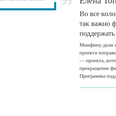
Елена То
Во все коло
так важно 
поддержат
Минфину дали н
проекта поправ
— проекта, кот
прекращение ф
Программы под