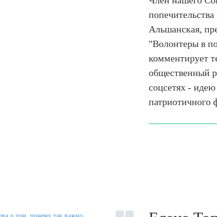
Член нашего Со
попечительства 
Альшанская, пр
"Волонтеры в п
комментирует т
общественный р
соцсетях - идею
патриотичного 