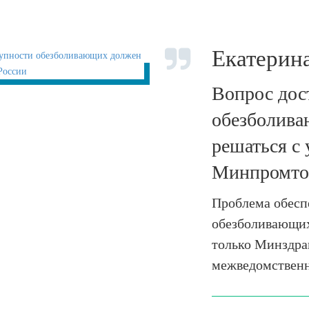
Екатерин
Вопрос дос
обезболив
решаться с
Минпромто
Проблема обесп
обезболивающих
только Минздрав
межведомственн