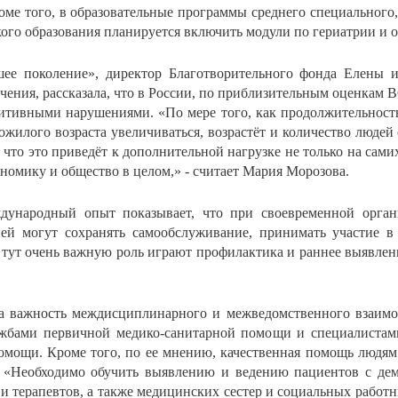
оме того, в образовательные программы среднего специального
го образования планируется включить модули по гериатрии и о
шее поколение», директор Благотворительного фонда Елены
чения, рассказала, что в России, по приблизительным оценкам В
итивными нарушениями. «По мере того, как продолжительность
ожилого возраста увеличиваться, возрастёт и количество люде
что это приведёт к дополнительной нагрузке не только на сами
ономику и общество в целом,» - считает Мария Морозова.
ждународный опыт показывает, что при своевременной орг
ей могут сохранять самообслуживание, принимать участие в
 тут очень важную роль играют профилактика и раннее выявлен
а важность междисциплинарного и межведомственного взаимод
жбами первичной медико-санитарной помощи и специалистами
омощи. Кроме того, по ее мнению, качественная помощь людям
 «Необходимо обучить выявлению и ведению пациентов с деме
и терапевтов, а также медицинских сестер и социальных работн