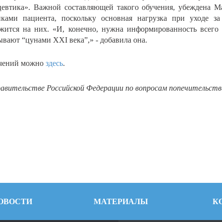
евтика». Важной составляющей такого обучения, убеждена Ма
иками пациента, поскольку основная нагрузка при уходе з
жится на них. «И, конечно, нужна информированность всего 
ывают “цунами XXI века”,» - добавила она.
учений можно
здесь
.
авительстве Российской Федерации по вопросам попечительства
ОВОСТИ
МАТЕРИАЛЫ
К