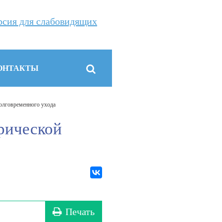
рсия для слабовидящих
ОНТАКТЫ
олговременного ухода
рической
Печать